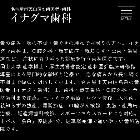
歯の痛み・顎の不調・歯ぐきの腫れでお困りの方へ。 イナ
グマ歯科は、口腔外科・顎関節症・親知らず・虫歯・歯周
病など、 症状に寄り添った診療を行う歯科医院です。
岡山大学 歯学博士・厚生労働省認定 歯科医師臨床研修指
導医による専門的な診断と治療で、 急な痛みから長年続く
不調まで幅広く対応しています。 名古屋市天白区島田の歯
医者【イナグマ歯科】は、歯科・審美歯科・口腔外科・予
防歯科まで診療。 セラミック治療、レジン修復、入れ歯、
親知らずの抜歯、顎関節症、口腔がん検診、虫歯・歯周病
治療、 妊産婦歯科検診、スポーツマウスガードにも対応。
市バス「島田」停徒歩1分、駐車場完備で通いやすい歯科医
院です。