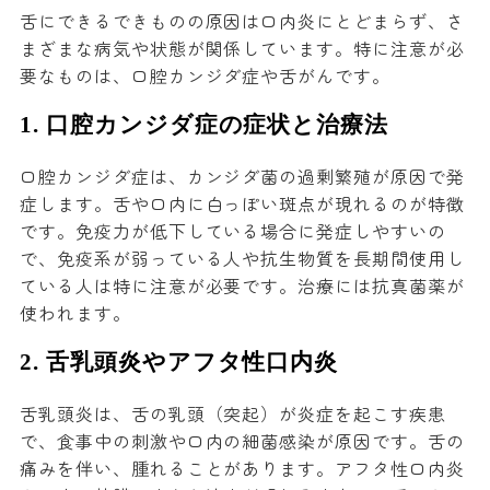
舌にできるできものの原因は口内炎にとどまらず、さ
まざまな病気や状態が関係しています。特に注意が必
要なものは、口腔カンジダ症や舌がんです。
1.
口腔カンジダ症の症状と治療法
口腔カンジダ症は、カンジダ菌の過剰繁殖が原因で発
症します。舌や口内に白っぽい斑点が現れるのが特徴
です。免疫力が低下している場合に発症しやすいの
で、免疫系が弱っている人や抗生物質を長期間使用し
ている人は特に注意が必要です。治療には抗真菌薬が
使われます。
2.
舌乳頭炎やアフタ性口内炎
舌乳頭炎は、舌の乳頭（突起）が炎症を起こす疾患
で、食事中の刺激や口内の細菌感染が原因です。舌の
痛みを伴い、腫れることがあります。アフタ性口内炎