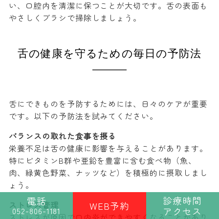
い、口腔内を清潔に保つことが大切です。舌の表面も
やさしくブラシで掃除しましょう。
舌の健康を守るための毎日の予防法
舌にできものを予防するためには、日々のケアが重要
です。以下の予防法を試みてください。
バランスの取れた食事を摂る
栄養不足は舌の健康に影響を与えることがあります。
特にビタミンB群や亜鉛を豊富に含む食べ物（魚、
肉、緑黄色野菜、ナッツなど）を積極的に摂取しまし
ょう。
診療時間
電話
WEB予約
ストレス管理
アクセス
052-806-1181
ストレスが原因で口内炎ができやすくなることがあり