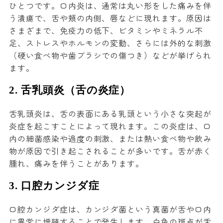
ひとつです。口内炎は、通常は丸い形をした痛みを伴
う潰瘍で、舌や頬の内側、唇などに現れます。原因は
さまざまで、免疫力の低下、ビタミンやミネラル不
足、ストレスやホルモンの変動、さらには外的な刺激
（硬い食べ物や歯ブラシでの傷つき）などが挙げられ
ます。
2.
舌乳頭炎（舌の炎症）
舌乳頭炎は、舌の表面にある乳頭という小さな突起が
炎症を起こすことによって現れます。この炎症は、口
内の細菌感染や過度の刺激、または熱い食べ物や飲み
物が原因で引き起こされることが多いです。舌が赤く
腫れ、痛みを伴うことがあります。
3.
口腔カンジダ症
口腔カンジダ症は、カンジダ菌という真菌が舌や口内
に異常に増殖することで発生します。白色の斑点が舌