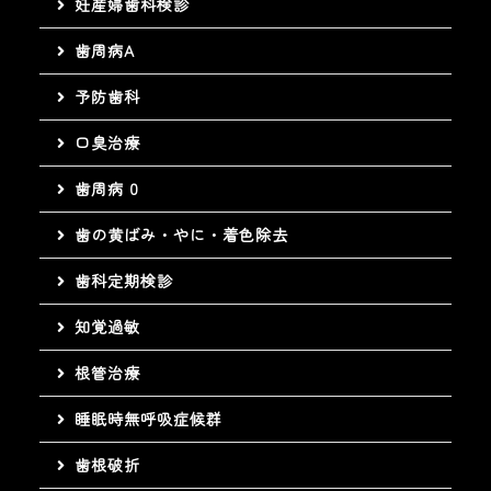
妊産婦歯科検診
歯周病A
予防歯科
口臭治療
歯周病 0
歯の黄ばみ・やに・着色除去
歯科定期検診
知覚過敏
根管治療
睡眠時無呼吸症候群
歯根破折