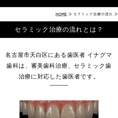
ホーム
HOME
≫ セラミック治療の流れ ≫
ジルコニアセラミック治療
セラミック治療の流れとは？
症例紹介
診療案内
名古屋市天白区にある歯医者 イナグマ
歯科は、審美歯科治療、セラミック歯
診療時間・アクセス
治療に対応した歯医者です。