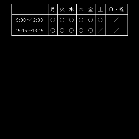
月
火
水
木
金
土
日・祝
9:00〜12:00
○
○
○
○
○
○
／
15:15〜18:15
○
○
○
○
○
／
／