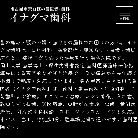
歯の痛み・顎の不調・歯ぐきの腫れでお困りの方へ。 イナ
グマ歯科は、口腔外科・顎関節症・親知らず・虫歯・歯周
病など、 症状に寄り添った診療を行う歯科医院です。
岡山大学 歯学博士・厚生労働省認定 歯科医師臨床研修指
導医による専門的な診断と治療で、 急な痛みから長年続く
不調まで幅広く対応しています。 名古屋市天白区島田の歯
医者【イナグマ歯科】は、歯科・審美歯科・口腔外科・予
防歯科まで診療。 セラミック治療、レジン修復、入れ歯、
親知らずの抜歯、顎関節症、口腔がん検診、虫歯・歯周病
治療、 妊産婦歯科検診、スポーツマウスガードにも対応。
市バス「島田」停徒歩1分、駐車場完備で通いやすい歯科医
院です。