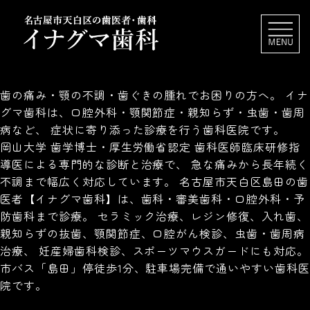
歯の痛み・顎の不調・歯ぐきの腫れでお困りの方へ。 イナ
グマ歯科は、口腔外科・顎関節症・親知らず・虫歯・歯周
病など、 症状に寄り添った診療を行う歯科医院です。
岡山大学 歯学博士・厚生労働省認定 歯科医師臨床研修指
導医による専門的な診断と治療で、 急な痛みから長年続く
不調まで幅広く対応しています。 名古屋市天白区島田の歯
医者【イナグマ歯科】は、歯科・審美歯科・口腔外科・予
防歯科まで診療。 セラミック治療、レジン修復、入れ歯、
親知らずの抜歯、顎関節症、口腔がん検診、虫歯・歯周病
治療、 妊産婦歯科検診、スポーツマウスガードにも対応。
市バス「島田」停徒歩1分、駐車場完備で通いやすい歯科医
院です。