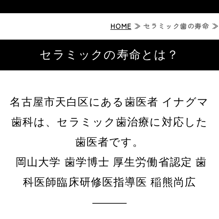
ホーム
HOME
≫ セラミック歯の寿命 ≫
ジルコニアセラミック治療
セラミックの寿命とは？
症例紹介
診療案内
名古屋市天白区にある歯医者 イナグマ
歯科は、セラミック歯治療に対応した
診療時間・アクセス
歯医者です。
岡山大学 歯学博士 厚生労働省認定 歯
科医師臨床研修医指導医 稲熊尚広