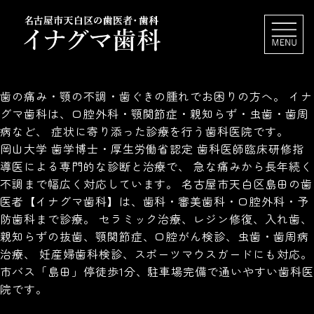
歯の痛み・顎の不調・歯ぐきの腫れでお困りの方へ。 イナ
グマ歯科は、口腔外科・顎関節症・親知らず・虫歯・歯周
病など、 症状に寄り添った診療を行う歯科医院です。
岡山大学 歯学博士・厚生労働省認定 歯科医師臨床研修指
導医による専門的な診断と治療で、 急な痛みから長年続く
不調まで幅広く対応しています。 名古屋市天白区島田の歯
医者【イナグマ歯科】は、歯科・審美歯科・口腔外科・予
防歯科まで診療。 セラミック治療、レジン修復、入れ歯、
親知らずの抜歯、顎関節症、口腔がん検診、虫歯・歯周病
治療、 妊産婦歯科検診、スポーツマウスガードにも対応。
市バス「島田」停徒歩1分、駐車場完備で通いやすい歯科医
院です。