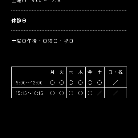
休診日
土曜日午後・日曜日・祝日
月
火
水
木
金
土
日・祝
9:00〜12:00
○
○
○
○
○
○
／
15:15〜18:15
○
○
○
○
○
／
／