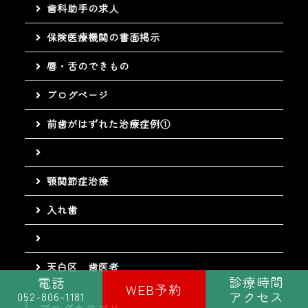
歯科助手の求人
保険医療機関の書面掲示
唇・舌のできもの
ブログページ
前歯がはずれた治療症例①
顎関節症治療
入れ歯
天白区 歯医者
診療時間
電話
WEB予約
アクセス
052-806-1181