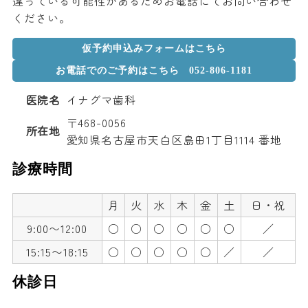
違っている可能性があるためお電話にてお問い合わせ
ください。
仮予約申込みフォームはこちら
お電話でのご予約はこちら 052-806-1181
医院名
イナグマ歯科
〒468-0056
所在地
愛知県名古屋市天白区島田1丁目1114 番地
診療時間
月
火
水
木
金
土
日・祝
9:00〜12:00
○
○
○
○
○
○
／
15:15〜18:15
○
○
○
○
○
／
／
休診日