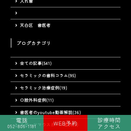
入れ歯
天白区 歯医者
ブログカテゴリ
全ての記事(541)
セラミックの歯科コラム(95)
セラミック治療症例(19)
口腔外科症例(11)
歯医者のyoutube動画解説(36)
診療時間
電話
WEB予約
スポーツマウスガード症例(3)
アクセス
052-806-1181