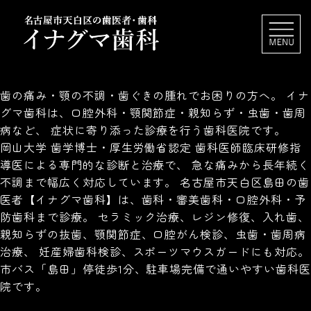
歯の痛み・顎の不調・歯ぐきの腫れでお困りの方へ。 イナ
グマ歯科は、口腔外科・顎関節症・親知らず・虫歯・歯周
病など、 症状に寄り添った診療を行う歯科医院です。
岡山大学 歯学博士・厚生労働省認定 歯科医師臨床研修指
導医による専門的な診断と治療で、 急な痛みから長年続く
不調まで幅広く対応しています。 名古屋市天白区島田の歯
医者【イナグマ歯科】は、歯科・審美歯科・口腔外科・予
防歯科まで診療。 セラミック治療、レジン修復、入れ歯、
親知らずの抜歯、顎関節症、口腔がん検診、虫歯・歯周病
治療、 妊産婦歯科検診、スポーツマウスガードにも対応。
市バス「島田」停徒歩1分、駐車場完備で通いやすい歯科医
院です。