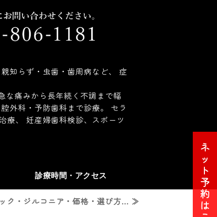
親知らず・虫歯・歯周病など、 症
 急な痛みから長年続く不調まで幅
腔外科・予防歯科まで診療。 セラ
治療、 妊産婦歯科検診、スポーツ
ネ
ッ
ト
診療時間・アクセス
予
約
ク・ジルコニア・価格・選び方... ≫
は
こ