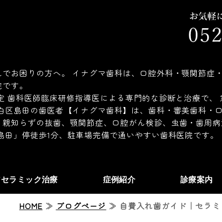
でお困りの方へ。 イナグマ歯科は、口腔外科・顎関節症・
院です。
定 歯科医師臨床研修指導医による専門的な診断と治療で、
白区島田の歯医者【イナグマ歯科】は、歯科・審美歯科・口
、親知らずの抜歯、顎関節症、口腔がん検診、虫歯・歯周病
島田」停徒歩1分、駐車場完備で通いやすい歯科医院です。
アセラミック治療
症例紹介
診療案内
HOME
≫
ブログページ
≫ 自費入れ歯ガイド｜セラミッ