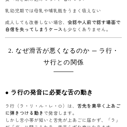
乳幼児期では母乳や哺乳瓶をうまく吸えない
成人しても改善しない場合、
会話や人前で話す場面で
自信を失ってしまうケース
も少なくありません。
2. なぜ滑舌が悪くなるのか ─ ラ行・
サ行との関係
● ラ行の発音に必要な舌の動き
ラ行（ラ・リ・ル・レ・ロ）は、
舌先を素早く上あご
に弾きつける動き
で発音します。
しかし舌小帯が短いと舌先が上あごに届かず、「ラ」