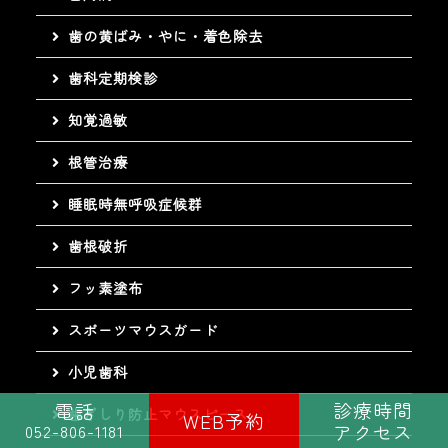
歯の黄ばみ・やに・着色除去
歯科定期検診
知覚過敏
根管治療
睡眠時無呼吸症候群
歯根破折
フッ素塗布
スポーツマウスガード
小児歯科
診療時間
電話
歯ぎしり防止マウスピース
WEB予約
アクセス
052-806-1181