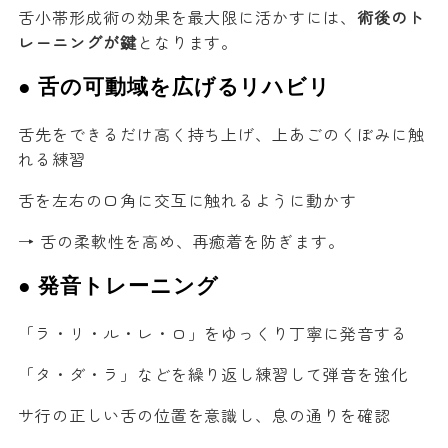
舌小帯形成術の効果を最大限に活かすには、
術後のト
レーニングが鍵
となります。
● 舌の可動域を広げるリハビリ
舌先をできるだけ高く持ち上げ、上あごのくぼみに触
れる練習
舌を左右の口角に交互に触れるように動かす
→ 舌の柔軟性を高め、再癒着を防ぎます。
● 発音トレーニング
「ラ・リ・ル・レ・ロ」をゆっくり丁寧に発音する
「タ・ダ・ラ」などを繰り返し練習して弾音を強化
サ行の正しい舌の位置を意識し、息の通りを確認