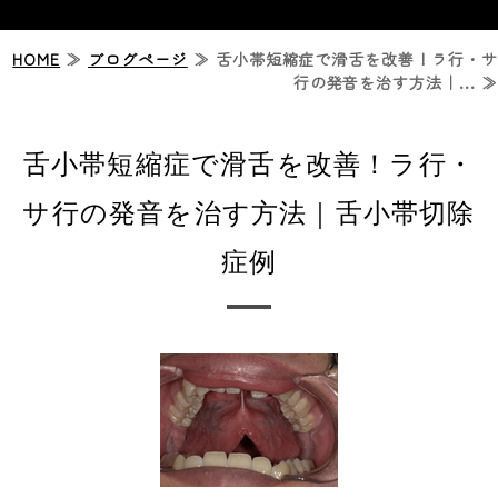
HOME
ホーム
≫
ブログページ
≫ 舌小帯短縮症で滑舌を改善！ラ行・サ
行の発音を治す方法｜... ≫
ジルコニアセラミック治療
舌小帯短縮症で滑舌を改善！ラ行・
症例紹介
サ行の発音を治す方法｜舌小帯切除
診療案内
症例
診療時間・アクセス