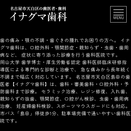
歯の痛み・顎の不調・歯ぐきの腫れでお困りの方へ。 イナ
グマ歯科は、口腔外科・顎関節症・親知らず・虫歯・歯周
病など、 症状に寄り添った診療を行う歯科医院です。
岡山大学 歯学博士・厚生労働省認定 歯科医師臨床研修指
導医による専門的な診断と治療で、 急な痛みから長年続く
不調まで幅広く対応しています。 名古屋市天白区島田の歯
医者【イナグマ歯科】は、歯科・審美歯科・口腔外科・予
防歯科まで診療。 セラミック治療、レジン修復、入れ歯、
親知らずの抜歯、顎関節症、口腔がん検診、虫歯・歯周病
治療、 妊産婦歯科検診、スポーツマウスガードにも対応。
市バス「島田」停徒歩1分、駐車場完備で通いやすい歯科医
院です。