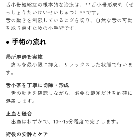
舌小帯短縮症の根本的な治療は、**舌小帯形成術（ぜ
っしょうたいけいせいじゅつ）**です。
舌の動きを制限しているヒダを切り、自然な舌の可動
を取り戻すための小手術です。
● 手術の流れ
局所麻酔を実施
痛みを最小限に抑え、リラックスした状態で行いま
す。
舌小帯を丁寧に切除・形成
舌の動きを確認しながら、必要な範囲だけを的確に
処置します。
止血と縫合
出血はわずかで、10〜15分程度で完了します。
術後の安静とケア