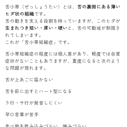
舌小帯（ぜっしょうたい）とは、
舌の裏側にある薄い
ヒダ状の組織
です。
舌の動きを支える役割を持っていますが、このヒダが
生まれつき短い・厚い・硬い
と、舌の可動域が制限さ
れてしまいます。
これが「舌小帯短縮症」です。
舌小帯短縮症の程度には個人差があり、軽度では自覚
症状がないこともありますが、重度になると次のよう
な問題が現れます。
舌が上あごに届かない
舌を前に出すとハート型になる
ラ行・サ行が発音しにくい
早口言葉が苦手
食べ物を飲み込みづらい、噛みづらい