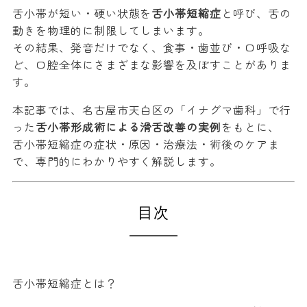
舌小帯が短い・硬い状態を
舌小帯短縮症
と呼び、舌の
動きを物理的に制限してしまいます。
その結果、発音だけでなく、食事・歯並び・口呼吸な
ど、口腔全体にさまざまな影響を及ぼすことがありま
す。
本記事では、名古屋市天白区の「イナグマ歯科」で行
った
舌小帯形成術による滑舌改善の実例
をもとに、
舌小帯短縮症の症状・原因・治療法・術後のケアま
で、専門的にわかりやすく解説します。
目次
舌小帯短縮症とは？