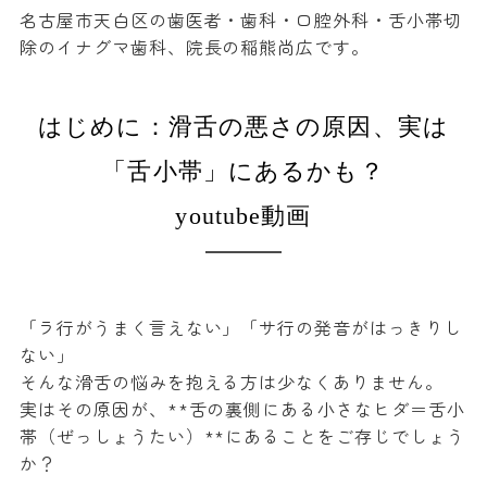
名古屋市天白区の歯医者・歯科・口腔外科・舌小帯切
除のイナグマ歯科
、院長の稲熊尚広です。
はじめに：滑舌の悪さの原因、実は
「舌小帯」にあるかも？
youtube動画
「ラ行がうまく言えない」「サ行の発音がはっきりし
ない」
そんな滑舌の悩みを抱える方は少なくありません。
実はその原因が、**舌の裏側にある小さなヒダ＝舌小
帯（ぜっしょうたい）**にあることをご存じでしょう
か？