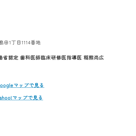
島田1丁目1114番地
働省認定 歯科医師臨床研修医指導医 稲熊尚広
ogleマップで見る
hoo!マップで見る