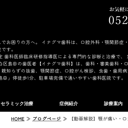
でお困りの方へ。 イナグマ歯科は、口腔外科・顎関節症・
院です。
定 歯科医師臨床研修指導医による専門的な診断と治療で、
白区島田の歯医者【イナグマ歯科】は、歯科・審美歯科・口
、親知らずの抜歯、顎関節症、口腔がん検診、虫歯・歯周病
島田」停徒歩1分、駐車場完備で通いやすい歯科医院です。
アセラミック治療
症例紹介
診療案内
HOME
≫
ブログページ
≫ 【動画解説】顎が痛い・口が