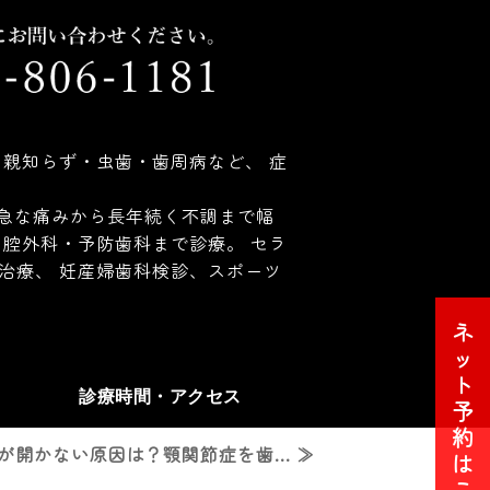
親知らず・虫歯・歯周病など、 症
 急な痛みから長年続く不調まで幅
腔外科・予防歯科まで診療。 セラ
治療、 妊産婦歯科検診、スポーツ
ネ
ッ
ト
診療時間・アクセス
予
約
開かない原因は？顎関節症を歯... ≫
は
こ