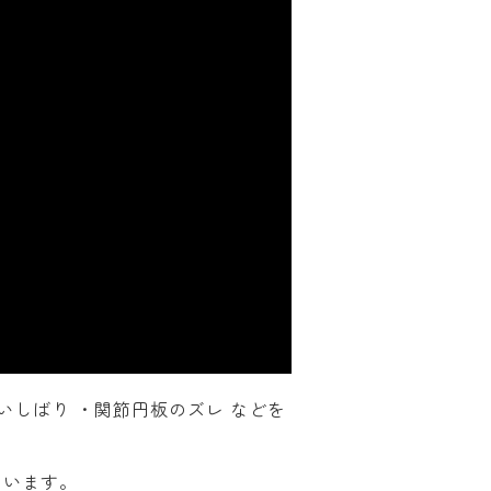
いしばり ・関節円板のズレ などを
ています。