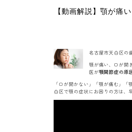
【動画解説】顎が痛い
名古屋市天白区の
顎が痛い、口が開
医が
顎関節症の原
「口が開かない」「顎が痛む」「
白区で顎の症状にお困りの方は、