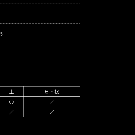
5
土
日・祝
○
／
／
／