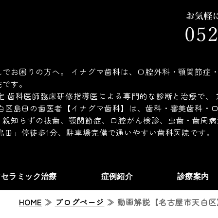
でお困りの方へ。 イナグマ歯科は、口腔外科・顎関節症・
院です。
定 歯科医師臨床研修指導医による専門的な診断と治療で、
白区島田の歯医者【イナグマ歯科】は、歯科・審美歯科・口
、親知らずの抜歯、顎関節症、口腔がん検診、虫歯・歯周病
島田」停徒歩1分、駐車場完備で通いやすい歯科医院です。
アセラミック治療
症例紹介
診療案内
HOME
≫
ブログページ
≫ 動画解説【名古屋市天白区】