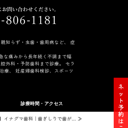
親知らず・虫歯・歯周病など、 症
 急な痛みから長年続く不調まで幅
腔外科・予防歯科まで診療。 セラ
治療、 妊産婦歯科検診、スポーツ
ネ
ッ
ト
診療時間・アクセス
予
約
イナグマ歯科｜歯ぎしりで歯が... ≫
は
こ