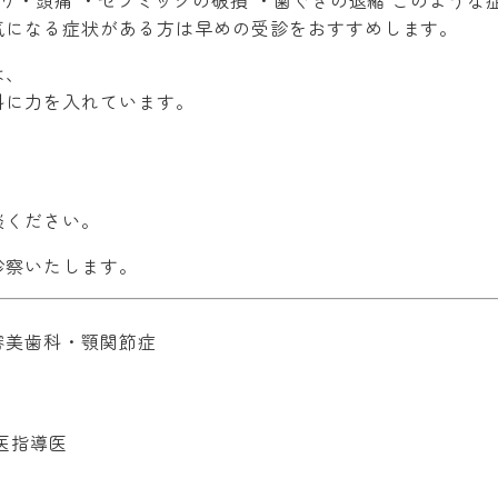
こり・頭痛 ・セラミックの破損 ・歯ぐきの退縮 このよう
気になる症状がある方は早めの受診をおすすめします。
は、
科に力を入れています。
談ください。
診察いたします。
審美歯科・顎関節症
医指導医